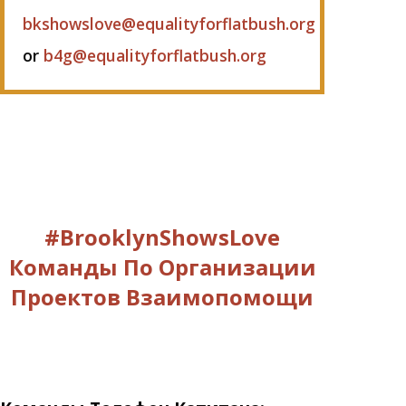
bkshowslove@equalityforflatbush.org
or
b4g@equalityforflatbush.org
#BrooklynShowsLove
Команды По Организации
Проектов Взаимопомощи