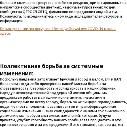
большем количестве ресурсов, особенно ресурсов, ориентированных на
мигрантские сообщества цветных, недокументированных людей,
сообщества QTPOC/LGBTQ, финансово пострадавших людей и т.д.
Пожалуйста, присоединяйтесь к команде исследователей ресурсов и
информации.
Посмотреть список ресурсов #BrooklynShowsLove COVID-19 можно
здесь.
Коллективная борьба за системные
изменения:
Поскольку пандемия затрагивает Бруклин и город в целом, E4F и BAN
более чем когда-либо привержены нашей миссии борьбы за
справедливость, безопасность и солидарность в наших общинах.
Наряду с непосредственной поддержкой членов общины, мы
продолжаем работать с нашими коллегами-активистами и
организаторами по всему городу, борясь за жилищную справедливость,
подотчетность полиции, права мигрантов и трансформационные
социальные изменения. В знак солидарности с нашими союзниками по
движению мы требуем системных изменений, которые, будучи
приняты, углубят способность нашего сообщества процветать в это
критическое время и за его пределами. В этот момент, как всегда, мы