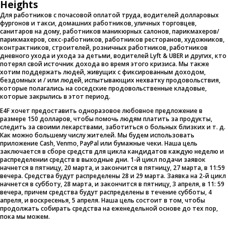
Heights
Для работников с почасовой оплатой труда, водителей долларовых
фургонов и такси, домашних работников, уличных торговцев,
санитаров на дому, работников маникюрных салонов, парикмахеров/
парикмахеров, секс-работников, работников ресторанов, художников,
контрактников, строителей, розничных работников, работников
дневного ухода и ухода за детьми, водителей Lyft & UBER и других, кто
потерял свой источник дохода во время этого кризиса. Мы также
хотим поддержать людей, живущих с фиксированным доходом,
бездомных и / или людей, испытывающих нехватку продовольствия,
которые полагались на соседские продовольственные кладовые,
которые закрылись в этот период.
E4F хочет предоставить одноразовое любовное предложение в
размере 150 долларов, чтобы помочь людям платить за продукты,
следить за своими лекарствами, заботиться о больных близких и т. д.
Как можно большему числу жителей. Мы будем использовать
приложение Cash, Venmo, PayPal или бумажные чеки. Наша цель
заключается в сборе средств для цикла кандидатов каждую неделю и
распределении средств в выходные дни. 1-й цикл подачи заявок
начнется в пятницу, 20 марта, и закончится в пятницу, 27 марта, в 11:59
вечера. Средства будут распределены 28 и 29 марта. Заявка на 2-й цикл
начнется в субботу, 28 марта, и закончится в пятницу, 3 апреля, в 11: 59
вечера, причем средства будут распределены в течение субботы, 4
апреля, и воскресенья, 5 апреля. Наша цель состоит в том, чтобы
продолжать собирать средства на еженедельной основе до тех пор,
пока мы можем.