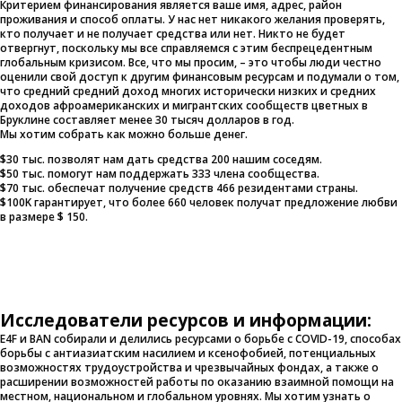
Критерием финансирования является ваше имя, адрес, район
проживания и способ оплаты. У нас нет никакого желания проверять,
кто получает и не получает средства или нет. Никто не будет
отвергнут, поскольку мы все справляемся с этим беспрецедентным
глобальным кризисом. Все, что мы просим, – это чтобы люди честно
оценили свой доступ к другим финансовым ресурсам и подумали о том,
что средний средний доход многих исторически низких и средних
доходов афроамериканских и мигрантских сообществ цветных в
Бруклине составляет менее 30 тысяч долларов в год.
Мы хотим собрать как можно больше денег.
$30 тыс. позволят нам дать средства 200 нашим соседям.
$50 тыс. помогут нам поддержать 333 члена сообщества.
$70 тыс. обеспечат получение средств 466 резидентами страны.
$100K гарантирует, что более 660 человек получат предложение любви
в размере $ 150.
Исследователи ресурсов и информации:
E4F и BAN собирали и делились ресурсами о борьбе с COVID-19, способах
борьбы с антиазиатским насилием и ксенофобией, потенциальных
возможностях трудоустройства и чрезвычайных фондах, а также о
расширении возможностей работы по оказанию взаимной помощи на
местном, национальном и глобальном уровнях. Мы хотим узнать о