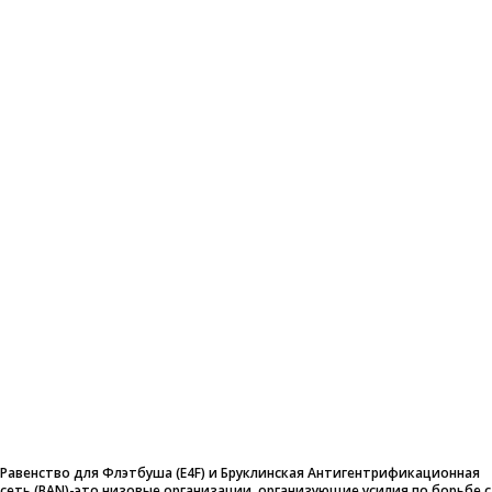
Равенство для Флэтбуша (E4F) и Бруклинская Антигентрификационная
сеть (BAN)-это низовые организации, организующие усилия по борьбе с