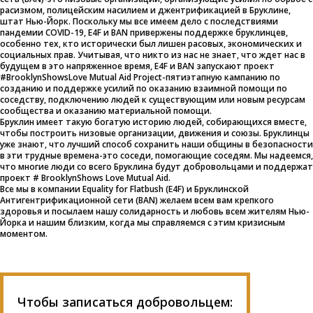
расизмом, полицейским насилием и джентрификацией в Бруклине,
штат Нью-Йорк. Поскольку мы все имеем дело с последствиями
пандемии COVID-19, E4F и BAN привержены поддержке бруклинцев,
особенно тех, кто исторически был лишен расовых, экономических и
социальных прав. Учитывая, что никто из нас не знает, что ждет нас в
будущем в это напряженное время, E4F и BAN запускают проект
#BrooklynShowsLove Mutual Aid Project-пятиэтапную кампанию по
созданию и поддержке усилий по оказанию взаимной помощи по
соседству, подключению людей к существующим или новым ресурсам
сообщества и оказанию материальной помощи.
Бруклин имеет такую богатую историю людей, собирающихся вместе,
чтобы построить низовые организации, движения и союзы. Бруклинцы
уже знают, что лучший способ сохранить наши общины в безопасности
в эти трудные времена-это соседи, помогающие соседям. Мы надеемся,
что многие люди со всего Бруклина будут добровольцами и поддержат
проект # BrooklynShows Love Mutual Aid.
Все мы в компании Equality for Flatbush (E4F) и Бруклинской
Антигентрификационной сети (BAN) желаем всем вам крепкого
здоровья и посылаем нашу солидарность и любовь всем жителям Нью-
Йорка и нашим близким, когда мы справляемся с этим кризисным
моментом.
Чтобы записаться добровольцем: