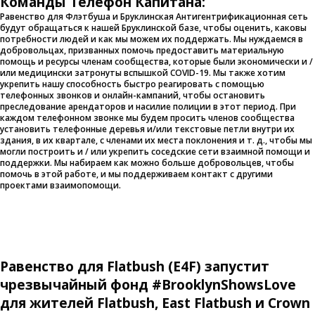
Команды Телефон Капитана:
Равенство для Флэтбуша и Бруклинская Антигентрификационная сеть
будут обращаться к нашей Бруклинской базе, чтобы оценить, каковы
потребности людей и как мы можем их поддержать. Мы нуждаемся в
добровольцах, призванных помочь предоставить материальную
помощь и ресурсы членам сообщества, которые были экономически и /
или медицински затронуты вспышкой COVID-19. Мы также хотим
укрепить нашу способность быстро реагировать с помощью
телефонных звонков и онлайн-кампаний, чтобы остановить
преследование арендаторов и насилие полиции в этот период. При
каждом телефонном звонке мы будем просить членов сообщества
установить телефонные деревья и/или текстовые петли внутри их
здания, в их квартале, с членами их места поклонения и т. д., чтобы мы
могли построить и / или укрепить соседские сети взаимной помощи и
поддержки. Мы набираем как можно больше добровольцев, чтобы
помочь в этой работе, и мы поддерживаем контакт с другими
проектами взаимопомощи.
Равенство для Flatbush (E4F) запустит
чрезвычайный фонд #BrooklynShowsLove
для жителей Flatbush, East Flatbush и Crown